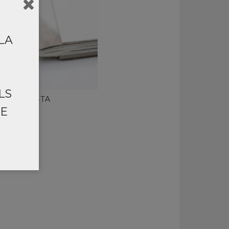
LA
LS
S D'ARTISTA
DE