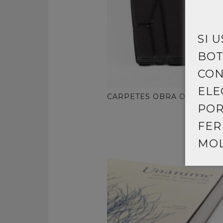
SI 
BOT
CON
ELE
CARPETES OBRA ORIGINAL
POR
FER
MOL