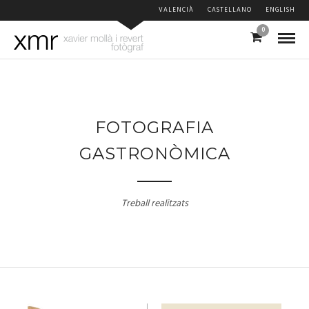
VALENCIÀ
CASTELLANO
ENGLISH
0
FOTOGRAFIA
GASTRONÒMICA
Treball realitzats