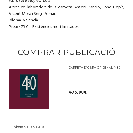
viure i estratègia íntima
”
Altres col·laboradors de la carpeta: Antoni Paricio, Tono Llopis,
Vicent Mora i Sergi Pomar.
Idioma: Valencià
Preu: 475 € – Existències molt limitades.
COMPRAR PUBLICACIÓ
CARPETA D’OBRA ORIGINAL “480”
475,00
€
Afegeix a la cistella