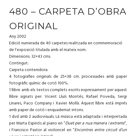
480 – CARPETA D’OBRA
ORIGINAL
Any 2002
Edició numerada de 40 carpetes realitzada en commemoració
de l’exposició titulada amb el mateix nom.
Dimensions: 32×43 cms.
Contingut:
Carpeta contenidora:
4 fotografies originals de 25×38 cm. processades amb paper
fotogràfic químic de cotó 100%.
1 llibre amb els textos complets escrits expressament per aquest
llibre signats per: Vicent Lluís Montés, Rafael Poveda, Sergi
Linares, Paco Company i Xavier Mollà. Aquest llibre està imprés
amb paper de cotó i enquadernat intons.
1 dvd amb 2 audiovisuals. Lá música està adaptada i interpretada
per Marta Espinós al piano en “
Duet per a nua manera i extrems
”,
i Francisco Pastor al violoncel en “
Encontres entre circuit d’un