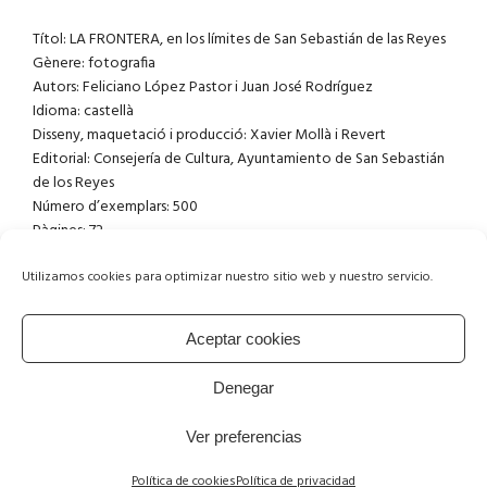
Títol: LA FRONTERA, en los límites de San Sebastián de las Reyes
Gènere: fotografia
Autors: Feliciano López Pastor i Juan José Rodríguez
Idioma: castellà
Disseny, maquetació i producció: Xavier Mollà i Revert
Editorial: Consejería de Cultura, Ayuntamiento de San Sebastián
de los Reyes
Número d’exemplars: 500
Pàgines: 72
Mesures: 19×23 cm
ISBN: 978-84-94-5202-6-6
Utilizamos cookies para optimizar nuestro sitio web y nuestro servicio.
Enquadernació: rústica tapa blaneta. Cosit amb fil vegetal
Aceptar cookies
Denegar
Ver preferencias
Política de privacidad
CONTACTE
Política de cookies (UE)
© Xavier Mollà i Revert 2020
Política de cookies
Política de privacidad