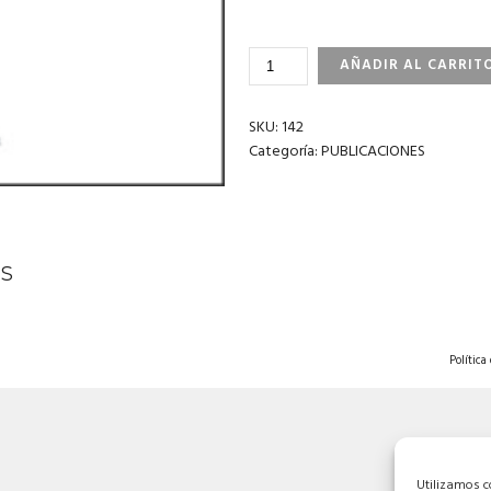
LES
AÑADIR AL CARRIT
COSES
VERITABLES
CANTIDAD
SKU:
142
Categoría:
PUBLICACIONES
S
Política
Utilizamos c