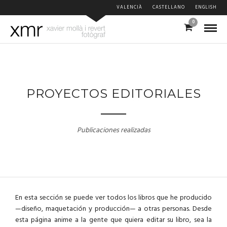
VALENCIÀ
CASTELLANO
ENGLISH
0
PROYECTOS EDITORIALES
Publicaciones realizadas
En esta sección
se puede ver
todos los libros que
he
producido
—diseño
,
maquetación y
producción—
a otras personas.
Desde
esta
página
anime
a
la gente que quiera
editar
su libro
,
sea
la