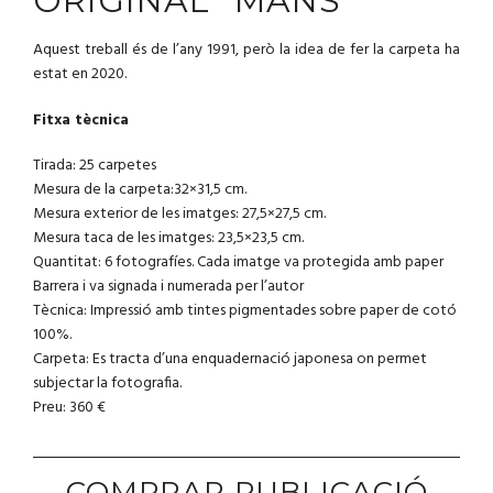
ORIGINAL “MANS”
Aquest treball és de l’any 1991, però la idea de fer la carpeta ha
estat en 2020.
Fitxa tècnica
Tirada: 25 carpetes
Mesura de la carpeta:32×31,5 cm.
Mesura exterior de les imatges: 27,5×27,5 cm.
Mesura taca de les imatges: 23,5×23,5 cm.
Quantitat: 6 fotografíes. Cada imatge va protegida amb paper
Barrera i va signada i numerada per l’autor
Tècnica: Impressió amb tintes pigmentades sobre paper de cotó
100%.
Carpeta: Es tracta d’una enquadernació japonesa on permet
subjectar la fotografia.
Preu: 360 €
COMPRAR PUBLICACIÓ