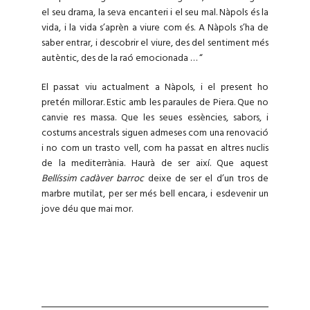
el seu drama, la seva encanteri i el seu mal. Nàpols és la
vida, i la vida s’aprèn a viure com és. A Nàpols s’ha de
saber entrar, i descobrir el viure, des del sentiment més
autèntic, des de la raó emocionada … “
El passat viu actualment a Nàpols, i el present ho
pretén millorar. Estic amb les paraules de Piera. Que no
canvie res massa. Que les seues essències, sabors, i
costums ancestrals siguen admeses com una renovació
i no com un trasto vell, com ha passat en altres nuclis
de la mediterrània. Haurà de ser així. Que aquest
Bellíssim cadàver barroc
deixe de ser el d’un tros de
marbre mutilat, per ser més bell encara, i esdevenir un
jove déu que mai mor.