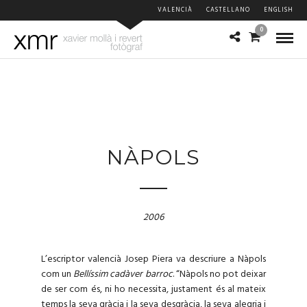
VALENCIÀ
CASTELLANO
ENGLISH
0
NÀPOLS
2006
L’escriptor valencià Josep Piera va descriure a Nàpols
com un
Bellíssim cadàver barroc
. “Nàpols no pot deixar
de ser com és, ni ho necessita, justament és al mateix
temps la seva gràcia i la seva desgràcia, la seva alegria i