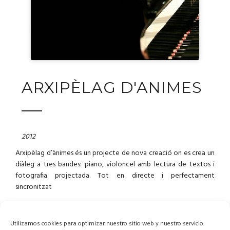
ARXIPÈLAG D'ANIMES
2012
Arxipèlag d’ànimes és un projecte de nova creació on es crea un
diàleg a tres bandes: piano, violoncel amb lectura de textos i
fotografia projectada. Tot en directe i perfectament
sincronitzat
S’anirà alternant les individualitats: piano solo, violoncel solo,
piano i violoncel, i projeccions de fotografia amb tots tres.
Utilizamos cookies para optimizar nuestro sitio web y nuestro servicio.