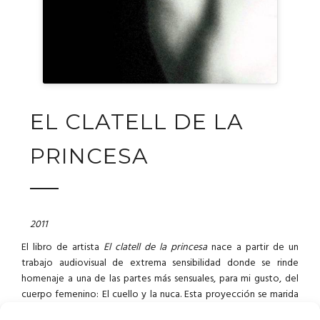
EL CLATELL DE LA
PRINCESA
2011
El libro
de artista
El clatell
de la princesa
nace
a partir de un
trabajo audiovisual
de extrema
sensibilidad
donde
se
rinde
homenaje a una
de las
partes más
sensuales
,
para mi gusto
,
del
cuerpo
femenino
:
El cuello
y
la nuca
.
Esta
proyección
se
marida
con música de
violonchelo
compuesta por
Matthieu
Saglio
.