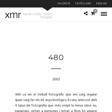
VALENCIÀ
CASTELLANO
ENGLISH
0
480
2002
480 va ser el treball fotogràfic que em vaig regalar
quan vaig fer els 40 anys biològics. És una selecció dels
4 tipus de fotografia que més ompli la meua obra: nu,
paisatges, retrat a persones i retrat a flors. En aquest